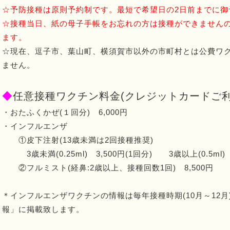
☆予防接種は原則予約制です。最短で希望日の2日前までに御
☆接種当日、紙の母子手帳をお忘れの方は接種ができません
ます。
☆現在、逗子市、葉山町、横須賀市以外の市町村とは公費ワ
ません。
◆
任意接種ワクチン料金(クレジットカードご利
・おたふくかぜ(１回分) 6,000円
・インフルエンザ
①皮下注射(13歳未満は2回接種推奨)
3歳未満(0.25ml) 3,500円(1回分) 3歳以上(0.5ml) 
②フルミスト(経鼻:2歳以上、接種回数1回) 8,500円
＊インフルエンザワクチンの情報は毎年接種時期(10月～12
報」に掲載致します。