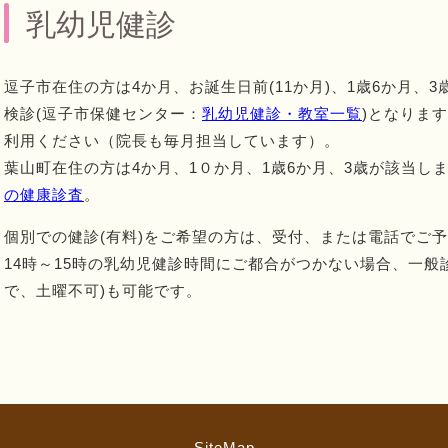
乳幼児健診
逗子市在住の方は4か月、お誕生日前(11か月)、1歳6か月、3
検診(逗子市保健センター：
乳幼児健診・教室一覧
)となりま
利用ください（院長も毎月担当しています）。
葉山町在住の方は4か月、1０か月、1歳6か月、3歳が該当し
の健康診査
。
個別での健診(有料)をご希望の方は、受付、または電話でご予
14時～15時の乳幼児健診時間にご都合がつかない場合、一般
で、土曜不可)も可能です。
SiteMap