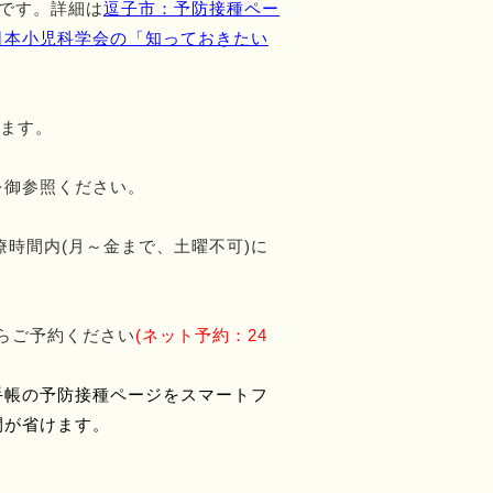
料です。詳細は
逗子市：予防接種ペー
日本小児科学会の「
知っておきたい
ります。
を御参照ください。
療時間内(月～金まで、土曜不可)に
らご予約ください
(ネット予約：24
手帳の予防接種ページをスマートフ
間が省けます。
。