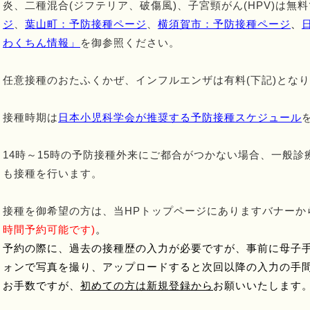
炎、二種混合(ジフテリア、破傷風)、子宮頸がん(HPV)は無
ジ
、
葉山町：予防接種ページ
、
横須賀市：予防接種ページ
、
わくちん情報
」
を御参照ください。
任意接種のおたふくかぜ、インフルエンザは有料(下記)とな
接種時期は
日本小児科学会が推奨する予防接種スケジュール
14時～15時の予防接種外来にご都合がつかない場合、一般診
も接種を行います。
接種を御希望の方は、当HPトップページにありますバナーか
時間予約可能です)
。
予約の際に、過去の接種歴の入力が必要ですが、事前に母子
ォンで写真を撮り、アップロードすると次回以降の入力の手
お手数ですが、
初めての方は新規登録から
お願いいたします